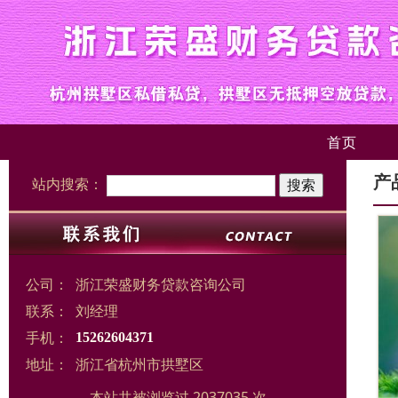
首页
产
站内搜索：
公司：
浙江荣盛财务贷款咨询公司
联系：
刘经理
手机：
15262604371
地址：
浙江省杭州市拱墅区
本站共被浏览过 2037035 次