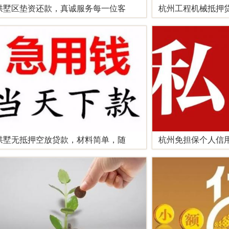
拱墅区垫资还款，真诚服务每一位客
杭州工程机械抵押
拱墅无抵押空放贷款，材料简单，随
杭州免担保个人信