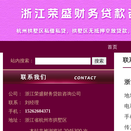
首页
联
站内搜索：
浙
公司：
浙江荣盛财务贷款咨询公司
地
联系：
刘经理
电
手机：
15262604371
手
地址：
浙江省杭州市拱墅区
传
本站共被浏览过 2045300 次